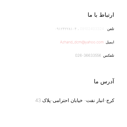
ارتباط با ما
تلفن:
09102403324
،
۰۹۱۲۴۲۲۸۱۰۴
ایمیل:
Azhand_dcm@yahoo.com
تلفکس: 36633556-026
آدرس ما
کرج-انبار نفت- خیابان احترامی-پلاک 43