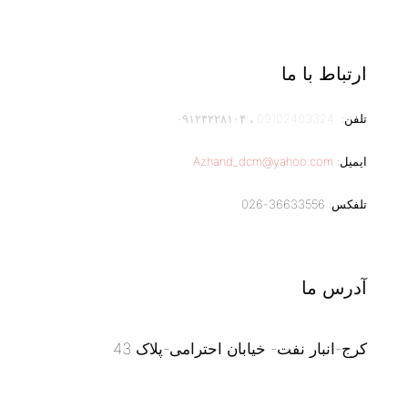
ارتباط با ما
تلفن:
09102403324
،
۰۹۱۲۴۲۲۸۱۰۴
ایمیل:
Azhand_dcm@yahoo.com
تلفکس: 36633556-026
آدرس ما
کرج-انبار نفت- خیابان احترامی-پلاک 43