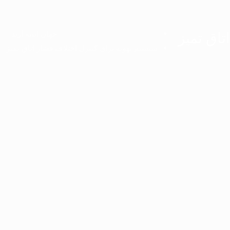
جهان ابنیه آژند
تاق تمیز
سیستم تهویه برای کنترل اختلاف فشار اتاق تمیز