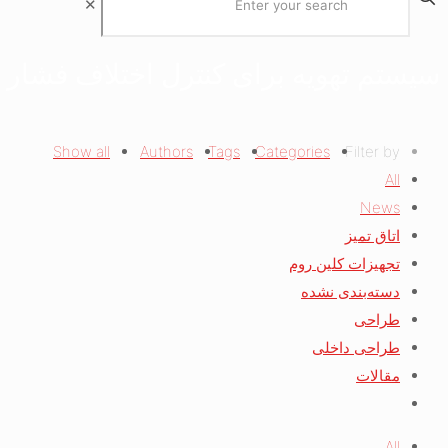
✕
سیستم تهویه برای کنترل اختلاف فشار ا
Show all
Authors
Tags
Categories
Filter by
All
News
اتاق تمیز
تجهیزات کلین روم
دسته‌بندی نشده
طراحی
طراحی داخلی
مقالات
All