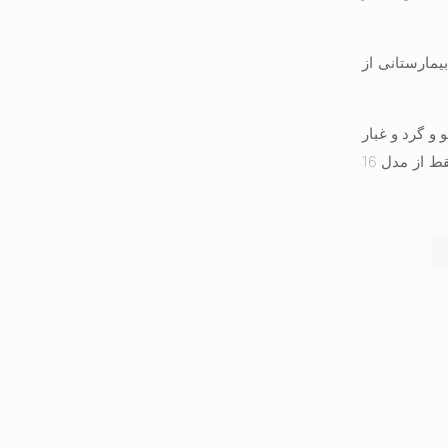
یمارستانی از
و گرد و غبار
مقاوم هستند و در رنگ های سفید و طوسی یافت می شوند. این کلید ها و پریز ها در انواع 16 آمپر و 20 آمپر تولید شده و در ایران فقط از مدل 16