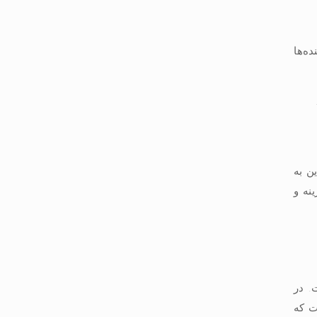
ه‌ها
ن به
نه و
. در
ت که