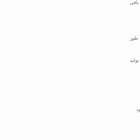
 40 درصد در طول سال باقی
 طور
ولید
د.