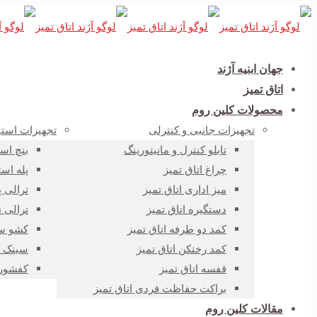
جهان ابنیه آژند
اتاق تمیز
محصولات کلین روم
تجهیزات جانبی و کنترلی
تجهیزات استی
تابلو کنترل و مانیتورینگ
بنچ اس
چراغ اتاق تمیز
پله است
میز اداری اتاق تمیز
ترالی 
دستگیره اتاق تمیز
ترالی 
کمد دو طرفه اتاق تمیز
کشو سا
کمد رختکن اتاق تمیز
سینک ش
قفسه اتاق تمیز
کفشور 
براکت حفاظت فردی اتاق تمیز
مقالات کلین روم