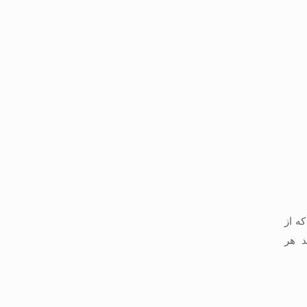
ه از
. هر