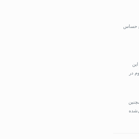
یع حساس
. این
م در
د. همچنین
‌شده