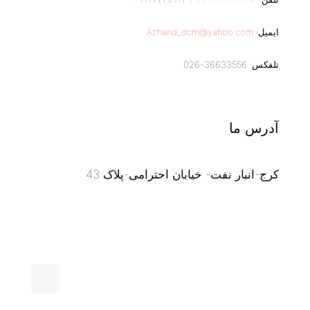
ایمیل:
Azhand_dcm@yahoo.com
تلفکس: 36633556-026
آدرس ما
کرج-انبار نفت- خیابان احترامی-پلاک 43