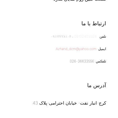
ارتباط با ما
تلفن:
09102403324
،
۰۹۱۲۴۲۲۸۱۰۴
ایمیل:
Azhand_dcm@yahoo.com
تلفکس: 36633556-026
آدرس ما
کرج-انبار نفت- خیابان احترامی-پلاک 43