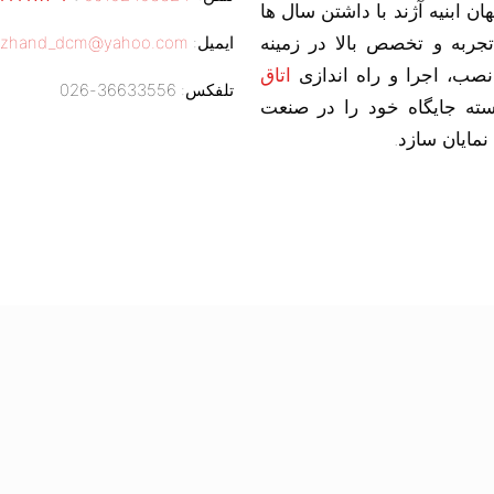
 ابنیه آژند با داشتن سال ها
جربه و تخصص بالا در زمینه
ایمیل:
zhand_dcm@yahoo.com
صب، اجرا و راه اندازی
اتاق
تلفکس: 36633556-026
ته جایگاه خود را در صنعت
نمایان سازد.