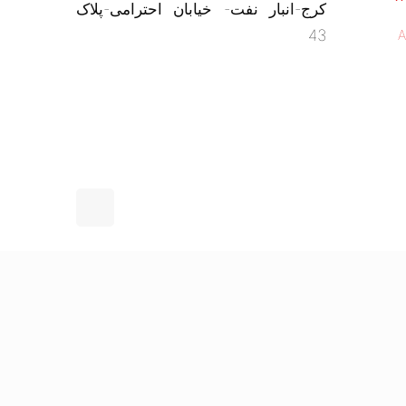
کرج-انبار نفت- خیابان احترامی-پلاک
43
A