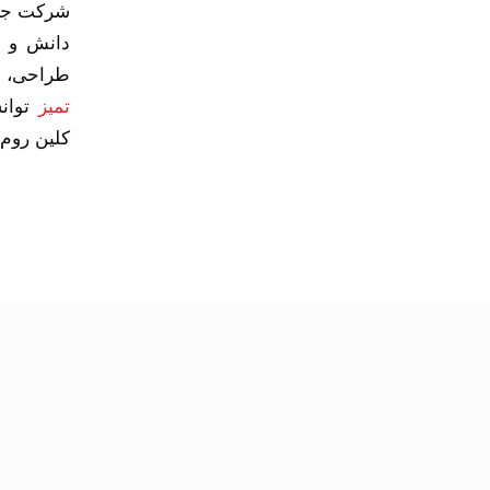
شرکت جهان
دانش و ت
طراحی، ن
تمیز
توانس
کلین روم 