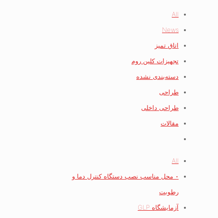
All
News
اتاق تمیز
تجهیزات کلین روم
دسته‌بندی نشده
طراحی
طراحی داخلی
مقالات
All
• محل مناسب نصب دستگاه کنترل دما و
رطوبت
آزمایشگاه GLP