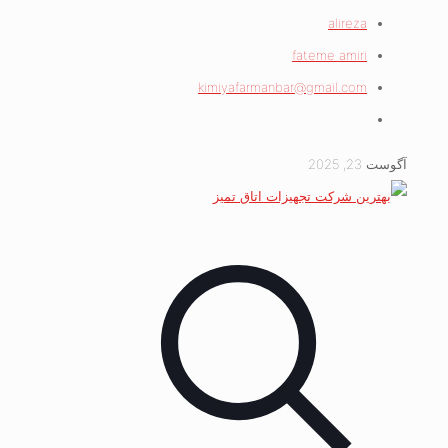
alireza
fateme amiri
kimiyafarmanbar@gmail.com
آگوست 23, 2025