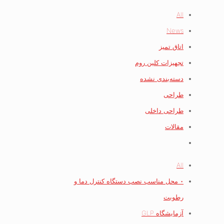
All
News
اتاق تمیز
تجهیزات کلین روم
دسته‌بندی نشده
طراحی
طراحی داخلی
مقالات
All
• محل مناسب نصب دستگاه کنترل دما و
رطوبت
آزمایشگاه GLP