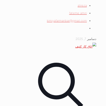
alireza
fateme amiri
kimiyafarmanbar@gmail.com
دسامبر 7, 2025