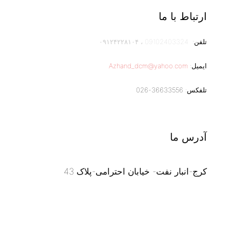
ارتباط با ما
تلفن:
09102403324
،
۰۹۱۲۴۲۲۸۱۰۴
ایمیل:
Azhand_dcm@yahoo.com
تلفکس: 36633556-026
آدرس ما
کرج-انبار نفت- خیابان احترامی-پلاک 43