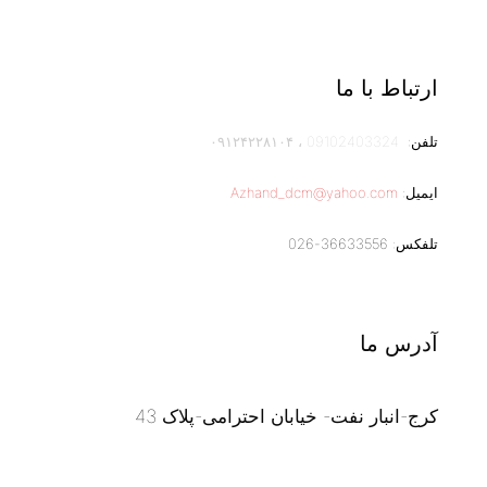
ارتباط با ما
تلفن:
09102403324
،
۰۹۱۲۴۲۲۸۱۰۴
ایمیل:
Azhand_dcm@yahoo.com
تلفکس: 36633556-026
آدرس ما
کرج-انبار نفت- خیابان احترامی-پلاک 43