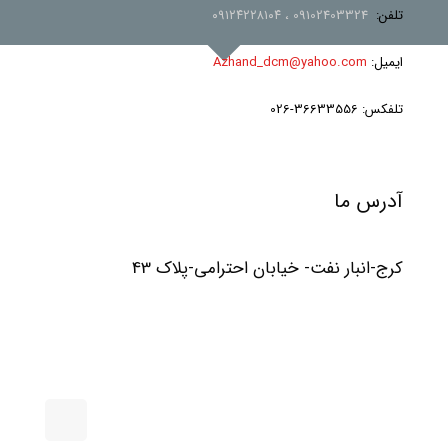
تلفن:
09102403324
،
۰۹۱۲۴۲۲۸۱۰۴
ایمیل:
Azhand_dcm@yahoo.com
تلفکس: 36633556-026
آدرس ما
کرج-انبار نفت- خیابان احترامی-پلاک 43