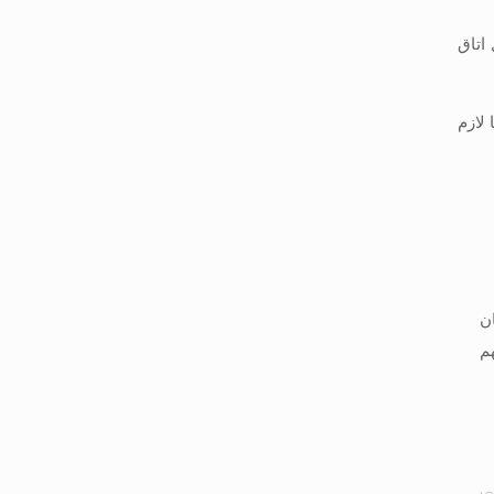
اتاق
لازم
ن
م