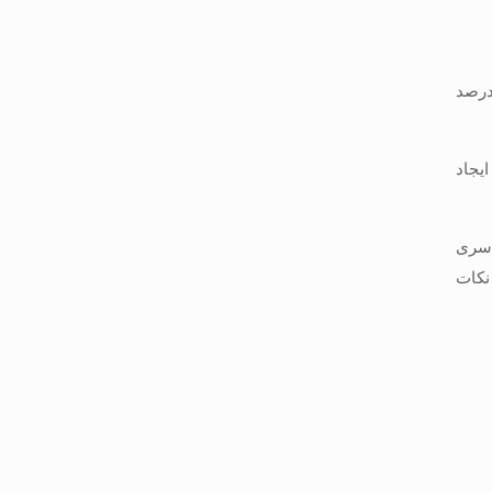
درصد
یجاد
 سری
نکات