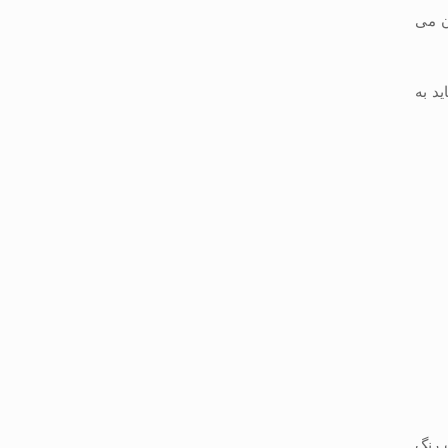
ن می
ید به
 رنگ