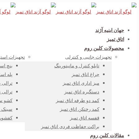
جهان ابنیه آژند
اتاق تمیز
محصولات کلین روم
تجهیزات جانبی و کنترلی
تجهیزات استی
تابلو کنترل و مانیتورینگ
بنچ اس
چراغ اتاق تمیز
پله است
میز اداری اتاق تمیز
ترالی 
دستگیره اتاق تمیز
ترالی 
کمد دو طرفه اتاق تمیز
کشو سا
کمد رختکن اتاق تمیز
سینک ش
قفسه اتاق تمیز
کفشور 
براکت حفاظت فردی اتاق تمیز
مقالات کلین روم