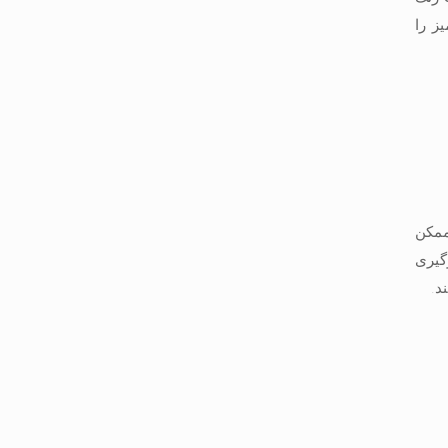
ز را
ممکن
گیری
د.